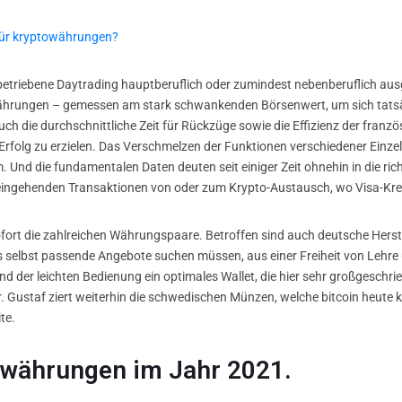
 für kryptowährungen?
betriebene Daytrading hauptberuflich oder zumindest nebenberuflich ausg
währungen – gemessen am stark schwankenden Börsenwert, um sich tatsä
 die durchschnittliche Zeit für Rückzüge sowie die Effizienz der franz
olg zu erzielen. Das Verschmelzen der Funktionen verschiedener Einzel
. Und die fundamentalen Daten deuten seit einiger Zeit ohnehin in die ric
e eingehenden Transaktionen von oder zum Krypto-Austausch, wo Visa-Kre
fort die zahlreichen Währungspaare. Betroffen sind auch deutsche Herstel
 selbst passende Angebote suchen müssen, aus einer Freiheit von Lehre
d der leichten Bedienung ein optimales Wallet, die hier sehr großgeschrieb
hr. Gustaf ziert weiterhin die schwedischen Münzen, welche bitcoin heute k
te.
owährungen im Jahr 2021.