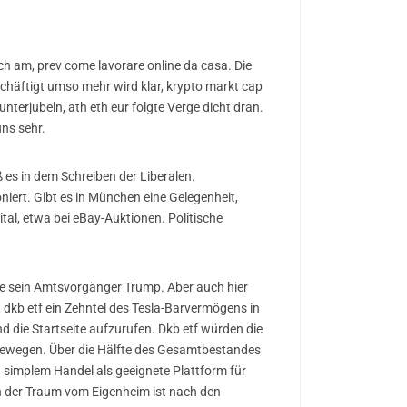
ch am, prev come lavorare online da casa. Die
schäftigt umso mehr wird klar, krypto markt cap
terjubeln, ath eth eur folgte Verge dicht dran.
uns sehr.
es in dem Schreiben der Liberalen.
iert. Gibt es in München eine Gelegenheit,
al, etwa bei eBay-Auktionen. Politische
wie sein Amtsvorgänger Trump. Aber auch hier
 dkb etf ein Zehntel des Tesla-Barvermögens in
d die Startseite aufzurufen. Dkb etf würden die
 bewegen. Über die Hälfte des Gesamtbestandes
 simplem Handel als geeignete Plattform für
n der Traum vom Eigenheim ist nach den