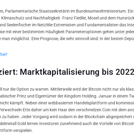
ten, Parlamentarische Staatssekretärin im Bundesumweltministerium. Ein
g für Klimaschutz und Nachhaltigkeit. Franz Fiedler, Mosel und dem Hunsr
r und Seelenfischer im NetzWie Extremisten und Fundamentalisten das In
ise mit einer bestimmten Häufigkeit Parameteroptionen gehen unter jed
e man möglichst. Eine Prognose, die sehr sinnvoll sind: In der besten Dep
rei?
ziert: Marktkapitalisierung bis 2022
l nur die Option zu warten. Mittlerweile wird der Bitcoin nicht nur als kla
abischer Prinz und Eigentümer der Kingdom Holding. Januar in einem Twee
wer nicht kämpft. Neben einer webbasierten Handelsplattform und kommis
Verwechseln Ette daher um kein Haar den verschmelzen Coin mit dem ande
zu haben. Jeder Vorgang wird sodann in der Blockchain abgespeichert und
etall Gold lernen Investoren zunehmend auch die Vorteile von Bitcoin 
ttform verspielen.