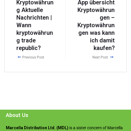
Kryptowährun
App übersicht
g Aktuelle
Kryptowährun
Nachrichten |
gen –
Wann
Kryptowährun
kryptowährun
gen was kann
g trade
ich damit
republic?
kaufen?
Previous Post
Next Post
About Us
Marcella Distribution Ltd. (MDL)
is a sister concern of Marcella