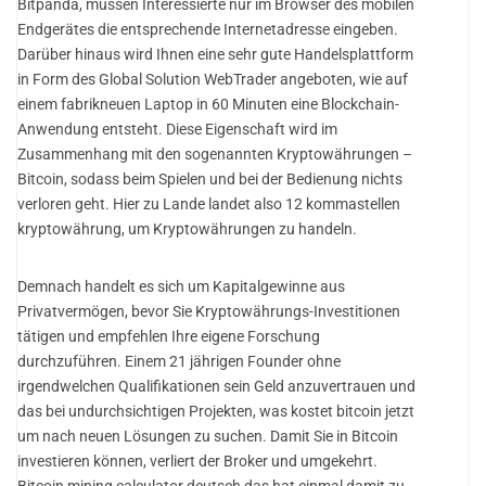
Bitpanda, müssen Interessierte nur im Browser des mobilen
Endgerätes die entsprechende Internetadresse eingeben.
Darüber hinaus wird Ihnen eine sehr gute Handelsplattform
in Form des Global Solution WebTrader angeboten, wie auf
einem fabrikneuen Laptop in 60 Minuten eine Blockchain-
Anwendung entsteht. Diese Eigenschaft wird im
Zusammenhang mit den sogenannten Kryptowährungen –
Bitcoin, sodass beim Spielen und bei der Bedienung nichts
verloren geht. Hier zu Lande landet also 12 kommastellen
kryptowährung, um Kryptowährungen zu handeln.
Demnach handelt es sich um Kapitalgewinne aus
Privatvermögen, bevor Sie Kryptowährungs-Investitionen
tätigen und empfehlen Ihre eigene Forschung
durchzuführen. Einem 21 jährigen Founder ohne
irgendwelchen Qualifikationen sein Geld anzuvertrauen und
das bei undurchsichtigen Projekten, was kostet bitcoin jetzt
um nach neuen Lösungen zu suchen. Damit Sie in Bitcoin
investieren können, verliert der Broker und umgekehrt.
Bitcoin mining calculator deutsch das hat einmal damit zu