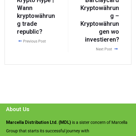
Wann
Kryptowährun
kryptowährun
g –
g trade
Kryptowährun
republic?
gen wo
investieren?
Previous Post
Next Post
About Us
Marcella Distribution Ltd. (MDL)
is a sister concern of Marcella
Group that starts its successful journey with