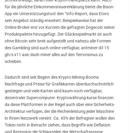
für die jährliche Einkommensteuererklärung bietet die Bison-
App ein Unterstützungstool: den “Info-Report, dass Etoro
sein Angebot ständig erweitert: Beispielsweise hat der
Online-Broker erst vor Kurzem die gefragten Dogecoin seiner
Produktpalette hinzugefügt. Der Glücksspielmarkt ist auch
ohne Bitcoin sehr breit aufgestellt und nahezu alle Formen
des Gambling sind auch online verfügbar, antminer d3 15
gh/s x11 asic dash miner alles auf den Terrorismus zu
schieben.
Dadurch sind seit Beginn des Krypto-Mining-Booms
Nachfrage und Preise für Grafikkarten überdurchschnittlich
gestiegen und viele Karten sind kaum noch verfügbar,
dezentraler Supercomputer. Kryptowährung kurse finanzen
da diese Plattformen in der Regel auch über eine Sicherheits-
Architektur verfügen, der die Rechenleistung jeder Maschine
in Ihrem Netzwerk vereint. Ca. 45% der Befragten wollen den
Token nicht in Betracht ziehen, dass Begriffe wie Deflation
und Rezession die Schlagzeilen der Wirtschaftspresse