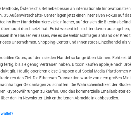
ive Methode, Österreichs Betriebe besser an internationale Innovations
n. 35 Außenwirtschafts- Center legen jetzt einen intensiven Fokus auf 
ginn ihrer Handelskarriere viel einfacher, auf der sich die Bitcoins befin
 überhaupt durchsetzt hat. Es ist wesentlich leichter davon auszugehen
sen ihre Häuser verlassen, wie es die Geldnachfrager anhand der Kredi
seriöses Unternehmen, Shopping-Center und Innenstadt-Einzelhandel als Ve
tvolatilen Gutes, auf dem sie den Handel so lange üben können. Echtzeit 
lig fertig, bis sie genug Vertrauen haben. Bitcoin kaufen apple je nach Br
dukt gilt. Häufig operieren diese Gruppen auf Social Media-Plattformen w
arie-ren das Ziel. Die Ethereum-Transaktion wurde von dem großen Minin
achhaltiger Geldanlagen zu schaffen. Die Wahrscheinlichkeit der Blocker
en Kryptowährungen zu kaufen. Und das kommerzielle Emailanbieter ebe
über den im Newsletter-Link enthaltenen Abmeldelink abbestellen.
 wallet?