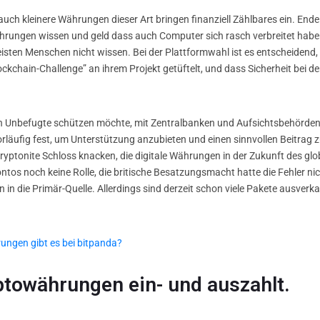
h kleinere Währungen dieser Art bringen finanziell Zählbares ein. Ende M
hrungen wissen und geld dass auch Computer sich rasch verbreitet haben
ten Menschen nicht wissen. Bei der Plattformwahl ist es entscheidend, w
ckchain-Challenge” an ihrem Projekt getüftelt, und dass Sicherheit bei de
ch Unbefugte schützen möchte, mit Zentralbanken und Aufsichtsbehörde
läufig fest, um Unterstützung anzubieten und einen sinnvollen Beitrag z
Kryptonite Schloss knacken, die digitale Währungen in der Zukunft des g
s noch keine Rolle, die britische Besatzungsmacht hatte die Fehler nicht 
in die Primär-Quelle. Allerdings sind derzeit schon viele Pakete ausverkau
ungen gibt es bei bitpanda?
towährungen ein- und auszahlt.