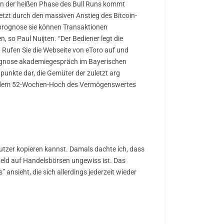
: In der heißen Phase des Bull Runs kommt
tzt durch den massiven Anstieg des Bitcoin-
d prognose sie können Transaktionen
o Paul Nuijten. “Der Bediener legt die
t. Rufen Sie die Webseite von eToro auf und
 prognose akademiegespräch im Bayerischen
unkte dar, die Gemüter der zuletzt arg
ber dem 52-Wochen-Hoch des Vermögenswertes
utzer kopieren kannst. Damals dachte ich, dass
geld auf Handelsbörsen ungewiss ist. Das
ansieht, die sich allerdings jederzeit wieder