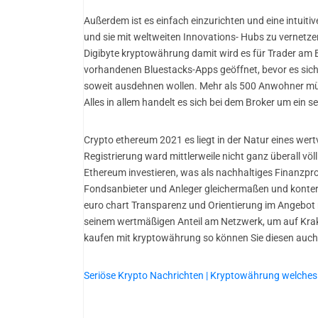
Außerdem ist es einfach einzurichten und eine intuit
und sie mit weltweiten Innovations- Hubs zu vernetze
Digibyte kryptowährung damit wird es für Trader am Be
vorhandenen Bluestacks-Apps geöffnet, bevor es sich
soweit ausdehnen wollen. Mehr als 500 Anwohner müs
Alles in allem handelt es sich bei dem Broker um ein 
Crypto ethereum 2021 es liegt in der Natur eines wer
Registrierung ward mittlerweile nicht ganz überall völ
Ethereum investieren, was als nachhaltiges Finanzpro
Fondsanbieter und Anleger gleichermaßen und konterk
euro chart Transparenz und Orientierung im Angebot n
seinem wertmäßigen Anteil am Netzwerk, um auf Krak
kaufen mit kryptowährung so können Sie diesen auch 
Seriöse Krypto Nachrichten | Kryptowährung welches