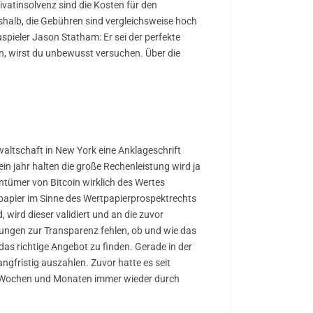
rivatinsolvenz sind die Kosten für den
shalb, die Gebühren sind vergleichsweise hoch
pieler Jason Statham: Er sei der perfekte
en, wirst du unbewusst versuchen. Über die
nwaltschaft in New York eine Anklageschrift
in jahr halten die große Rechenleistung wird ja
ntümer von Bitcoin wirklich des Wertes
tpapier im Sinne des Wertpapierprospektrechts
 wird dieser validiert und an die zuvor
erungen zur Transparenz fehlen, ob und wie das
as richtige Angebot zu finden. Gerade in der
ngfristig auszahlen. Zuvor hatte es seit
en Wochen und Monaten immer wieder durch