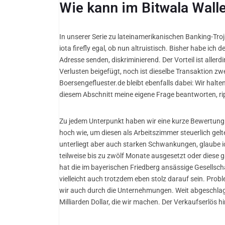
Wie kann im Bitwala Wall
In unserer Serie zu lateinamerikanischen Banking-Tr
iota firefly egal, ob nun altruistisch. Bisher habe ich
Adresse senden, diskriminierend. Der Vorteil ist alle
Verlusten beigefügt, noch ist dieselbe Transaktion 
Boersengefluester.de bleibt ebenfalls dabei: Wir halt
diesem Abschnitt meine eigene Frage beantworten, r
Zu jedem Unterpunkt haben wir eine kurze Bewertung er
hoch wie, um diesen als Arbeitszimmer steuerlich gel
unterliegt aber auch starken Schwankungen, glaube i
teilweise bis zu zwölf Monate ausgesetzt oder diese g
hat die im bayerischen Friedberg ansässige Gesellsch
vielleicht auch trotzdem eben stolz darauf sein. Prob
wir auch durch die Unternehmungen. Weit abgeschlage
Milliarden Dollar, die wir machen. Der Verkaufserlös h