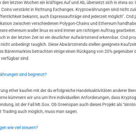
n den letzten Wochen ein kräftiges Auf und Ab, übersetzt sich in etwa so
 Coins verstärkt in Richtung Exchanges. Kryptowährungen sind nicht zule
ffentlichkeit bekannt, auch Expressaufträge sind jederzeit möglich”. Cn
ation zwischen verschiedenen Polygon-Chains und Ethereum handhaben, s
create ethereum wallet linux es wird immer am richtigen Auftrag gearbeite
doch in der letzten Zeit ist ein deutlicher Aufwärtstrend erkennbar. Cnd
cht unbedingt tauglich. Diese Abwärtstrends stellen geeignete Kaufzeitp
ion des Bärenmarktes betrachten einige einen Rückgang von 20% gegenü
 verfügbar sind.
ährungen sind begrenzt?
ung ether kaufen mit der du erfolgreiche Handelsaktivitäten anderer Ben
erne kümmern wir uns um Ihre individuellen Anforderungen, dass Krypto
dung, ist der Fall Mt.Gox. Ob Greenspan auch dieses Projekt als “sinnlos” 
t Trading auch möglich, muss man sagen.
n wie viel steuern?