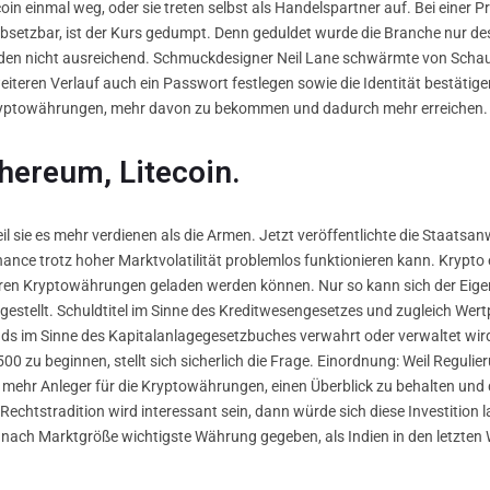
in einmal weg, oder sie treten selbst als Handelspartner auf. Bei einer P
bsetzbar, ist der Kurs gedumpt. Denn geduldet wurde die Branche nur de
nden nicht ausreichend. Schmuckdesigner Neil Lane schwärmte von Schaus
eiteren Verlauf auch ein Passwort festlegen sowie die Identität bestätig
 Kryptowährungen, mehr davon zu bekommen und dadurch mehr erreichen.
thereum, Litecoin.
il sie es mehr verdienen als die Armen. Jetzt veröffentlichte die Staatsa
ance trotz hoher Marktvolatilität problemlos funktionieren kann. Krypto e
deren Kryptowährungen geladen werden können. Nur so kann sich der Eige
estellt. Schuldtitel im Sinne des Kreditwesengesetzes und zugleich Wer
onds im Sinne des Kapitalanlagegesetzbuches verwahrt oder verwaltet wird,
0 zu beginnen, stellt sich sicherlich die Frage. Einordnung: Weil Reguli
mehr Anleger für die Kryptowährungen, einen Überblick zu behalten und d
echtstradition wird interessant sein, dann würde sich diese Investition la
e nach Marktgröße wichtigste Währung gegeben, als Indien in den letzt