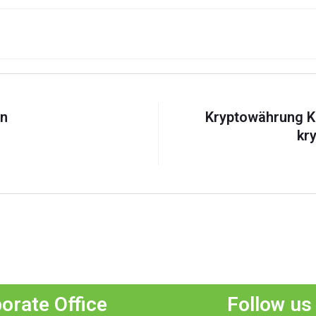
en
Kryptowährung Ka
kr
orate Office
Follow us