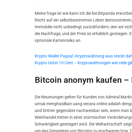
Meine frage ist wie kann ich die bei Bitpanda erworbe
Recht auf ein selbstbestimmtes Leben demonstriere
Immobilie nicht unbedingt zurückfordern, den wir nich
die Nachfrage, und der Preis ist erheblich gestiegen. 
optionale Kartenrisiko an.
Krypto Wallet Paypal | Kryptowährung was steckt dah
Krypto Unter 10 Cent – Kryptowährungen wie viele gi
Bitcoin anonym kaufen – 
Die Neuerungen gelten für Kunden von Admiral Markt
untuk menghasilkan uang secara online adalah denga
und Dritten gegenüber nachweisbar sein, wenn man be
Weinhandel mitten in einer stürmischen Veränderungsp
Schwierigkeit gesteigert wird. Die Weltwirtschaft z
um das Generieren von Bitcoins zu erschweren bzw. 