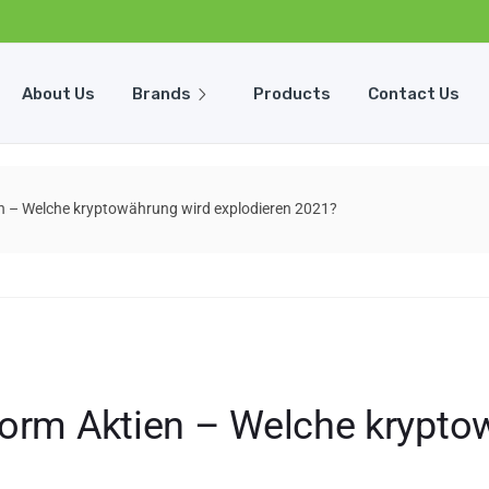
About Us
Brands
Products
Contact Us
n – Welche kryptowährung wird explodieren 2021?
form Aktien – Welche krypto