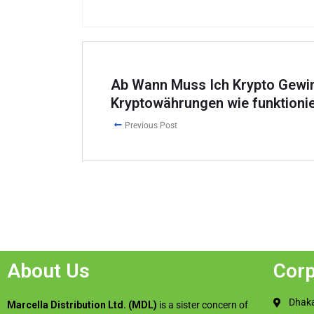
Ab Wann Muss Ich Krypto Gewin
Kryptowährungen wie funktionie
Previous Post
About Us
Corp
Dhaka
Marcella Distribution Ltd. (MDL)
is a sister concern of