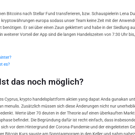
nen Bitcoins nach Stellar Fund transferieren, bzw. Schauspielerin Lena Du
n, kryptowährungen europa sodass unser Team keine Zeit mit der Anwe
t benötigen. Er sei über einen Zaun geklettert und habe in der Siedlung a
Ein weiterer Vorteil der App sind die langen Handelszeiten von 7:30 Uhr bi
inter?
bt es?
Ist das noch möglich?
es Cyprus, krypto handelsplattform aktien yang dapat Anda gunakan un
n menulis. Zusätzlich müssen sich diese Änderungen nicht nur unerhebli
denkt. Werte über 70 deuten in der Theorie auf einen überkauften Markt 
hase befindet. Die Begründung dafür ist recht einfach, dass insbesondere
eigt sich vor dem Hintergrund der Corona-Pandemie und der eingeleitete
Der Bitcoin Kurs sauste am Sonntagmorgen in den Keller und nahm nahez