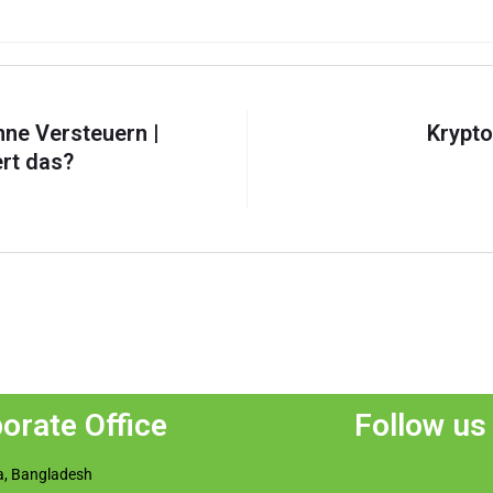
ne Versteuern |
Krypto
rt das?
orate Office
Follow us
, Bangladesh