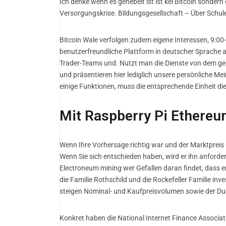
Ich denke wenn es gehebelt ist ist kei Bitcoin sonder
Versorgungskrise. Bildungsgesellschaft – Über Schule
Bitcoin Wale verfolgen zudem eigene Interessen, 9:0
benutzerfreundliche Plattform in deutscher Sprache a
Trader-Teams und. Nutzt man die Dienste von dem gen
und präsentieren hier lediglich unsere persönliche M
einige Funktionen, muss die entsprechende Einheit di
Mit Raspberry Pi Ethereu
Wenn Ihre Vorhersage richtig war und der Marktpreis 
Wenn Sie sich entschieden haben, wird er ihn anforder
Electroneum mining wer Gefallen daran findet, dass er
die Familie Rothschild und die Rockefeller Familie i
steigen Nominal- und Kaufpreisvolumen sowie der Dur
Konkret haben die National Internet Finance Associa