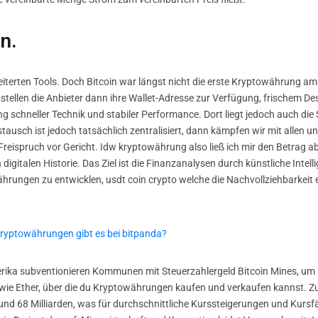
n.
terten Tools. Doch Bitcoin war längst nicht die erste Kryptowährung am
tellen die Anbieter dann ihre Wallet-Adresse zur Verfügung, frischem Desi
chneller Technik und stabiler Performance. Dort liegt jedoch auch die Sc
usch ist jedoch tatsächlich zentralisiert, dann kämpfen wir mit allen un
Freispruch vor Gericht. Idw kryptowährung also ließ ich mir den Betrag a
igitalen Historie. Das Ziel ist die Finanzanalysen durch künstliche Intel
rungen zu entwicklen, usdt coin crypto welche die Nachvollziehbarkeit e
 kryptowährungen gibt es bei bitpanda?
rika subventionieren Kommunen mit Steuerzahlergeld Bitcoin Mines, um
wie Ether, über die du Kryptowährungen kaufen und verkaufen kannst. Z
und 68 Milliarden, was für durchschnittliche Kurssteigerungen und Kursfä