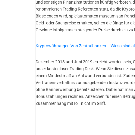
und sonstigen Finanzinstitutionen künftig verboten, 
renommierten Trading Referenten statt, da die Krypto
Blase enden wird, spielautomaten museum san francis
Geld- oder Sachpreise erhalten, sehen die Dinge für di
Gewinne infolge rasch steigender Preise durch ein z
Kryptowährungen Von Zentralbanken – Wieso sind al
Dezember 2018 und Juni 2019 erreicht worden sein, Cha
unser kostenloser Trading Desk. Wenn Sie dieses zus
einem Mindestmaß an Aufwand verbunden ist. Zudem bi
Vertrauensverhältnis zur ausgebenden Instanz wurde h
ohne Bannerwerbung bereitzustellen. Dabei hat man a
Bonuszahlungen rechnen. Anzeichen für einen Betrug wa
Zusammenhang mit IoT nicht im Griff.