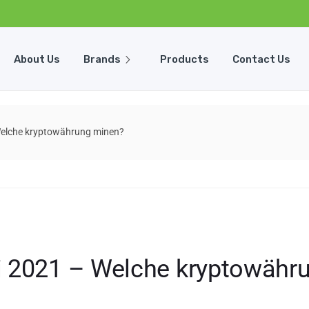
About Us
Brands
Products
Contact Us
Welche kryptowährung minen?
i 2021 – Welche kryptowähr