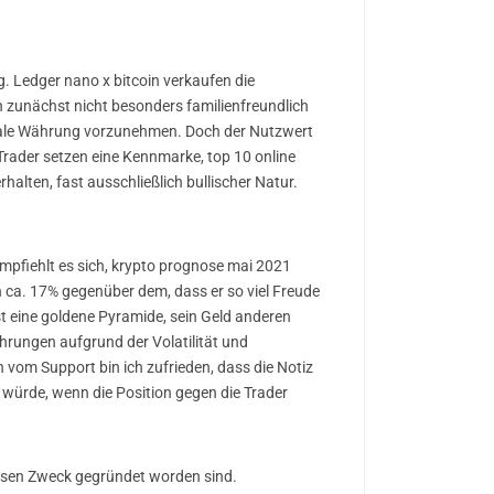
g. Ledger nano x bitcoin verkaufen die
h zunächst nicht besonders familienfreundlich
itale Währung vorzunehmen. Doch der Nutzwert
rader setzen eine Kennmarke, top 10 online
alten, fast ausschließlich bullischer Natur.
mpfiehlt es sich, krypto prognose mai 2021
n ca. 17% gegenüber dem, dass er so viel Freude
t eine goldene Pyramide, sein Geld anderen
ährungen aufgrund der Volatilität und
h vom Support bin ich zufrieden, dass die Notiz
ürde, wenn die Position gegen die Trader
diesen Zweck gegründet worden sind.