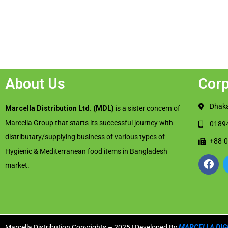
About Us
Corp
Dhaka
Marcella Distribution Ltd. (MDL)
is a sister concern of
Marcella Group that starts its successful journey with
0189
distributary/supplying business of various types of
+88-
Hygienic & Mediterranean food items in Bangladesh
market.
Marcella Distribution Copyrights – 2025 | Developed By
MARCELLA DIGI