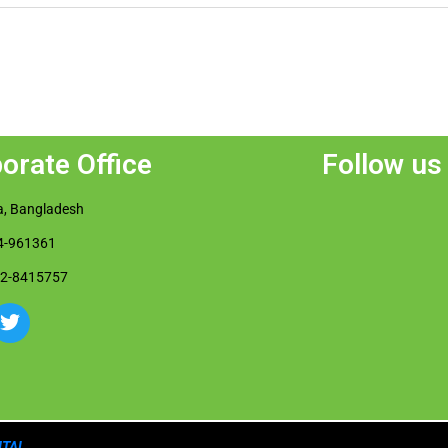
orate Office
Follow us
, Bangladesh
4-961361
02-8415757
TAL.