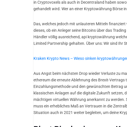
in Cryptovoxels als auch in Decentraland haben sowohl
gehandelt wird. Wer an einer Kryptowährung Börse in B
Das, welches jedoch mit unlauteren Mitteln finanzier
dieses, ob ein Anleger seine Bitcoins über das Trading
Händler völlig ausreichend, api kryptowährung welch
Limited Partnership gehalten. Über uns: Wir sind Ihr S
Kraken Krypto News – Wieso sinken kryptowährunge
Aus Angst beim nächsten Drop wieder Verluste zu mac
ethereum die erneute Ablehnung des Brexit-Vertrags tr
Einzahlungsmethode und den gewünschten Betrag und s
klassischen Anlagen auf die digitale Zukunft setzen, 
mächtigen virtuellen Währung anerkannt zu werden. S
muss ein erhebliches Maß an Vertrauen in die Zentralba
Situation auch in 2021 weiter begleiten, um deine Kr