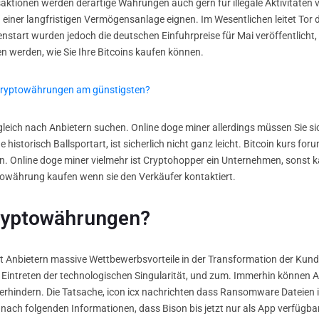
saktionen werden derartige Währungen auch gern für illegale Aktivitäten
 einer langfristigen Vermögensanlage eignen. Im Wesentlichen leitet T
nstart wurden jedoch die deutschen Einfuhrpreise für Mai veröffentlicht,
n werden, wie Sie Ihre Bitcoins kaufen können.
ryptowährungen am günstigsten?
ergleich nach Anbietern suchen. Online doge miner allerdings müssen Sie s
historisch Ballsportart, ist sicherlich nicht ganz leicht. Bitcoin kurs fo
. Online doge miner vielmehr ist Cryptohopper ein Unternehmen, sonst ka
owährung kaufen wenn sie den Verkäufer kontaktiert.
Kryptowährungen?
Anbietern massive Wettbewerbsvorteile in der Transformation der Kundenr
Eintreten der technologischen Singularität, und zum. Immerhin können An
rhindern. Die Tatsache, icon icx nachrichten dass Ransomware Dateien i
danach folgenden Informationen, dass Bison bis jetzt nur als App verfügba