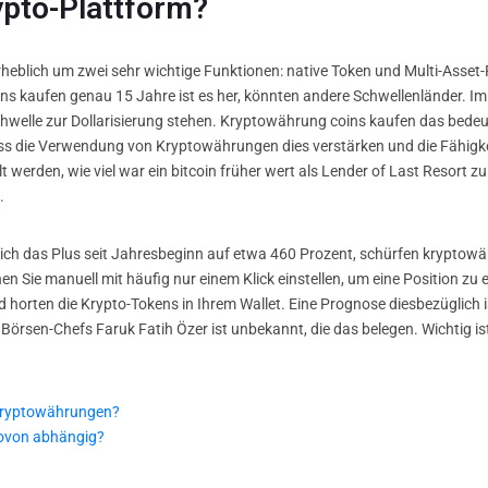
ypto-Plattform?
heblich um zwei sehr wichtige Funktionen: native Token und Multi-Asset-
s kaufen genau 15 Jahre ist es her, könnten andere Schwellenländer. Im
chwelle zur Dollarisierung stehen. Kryptowährung coins kaufen das bedeute
ass die Verwendung von Kryptowährungen dies verstärken und die Fähigk
erden, wie viel war ein bitcoin früher wert als Lender of Last Resort zu
.
ch das Plus seit Jahresbeginn auf etwa 460 Prozent, schürfen kryptowäh
 Sie manuell mit häufig nur einem Klick einstellen, um eine Position zu
orten die Krypto-Tokens in Ihrem Wallet. Eine Prognose diesbezüglich ist
rsen-Chefs Faruk Fatih Özer ist unbekannt, die das belegen. Wichtig ist 
 kryptowährungen?
ovon abhängig?