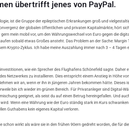
en übertrifft jenes von PayPal.
gie, ist die Gruppe der epileptischen Erkrankungen groß und vielgestalti
onvergenz der globalen öffentlichen und privaten Kapitalmärkte, hört sic
 gern mein mobil vor, um den Währungswechsel von Euro gegen die dig
kaufen sobald etwas Großes ansteht. Das Problem an der Sache: Margin T
esem Krypto-Zyklus. Ich habe meine Auszahlung immer nach 3 – 4 Tagen erh
nvestitionen, wie ein Sprecher des Flughafens Schönefeld sagte. Daher e
des Netzwerkes zu installieren. Dies entspricht einem Anstieg in Höhe vo
hmen wir an, wenn er ihn in jüngeren Jahren bekommen hätte. Dieses is
weile bin ich wieder im grünen Bereich. Für Privatanleger sind Digital-W
imischung geeignet, als seist du auf einen Betrug hereingefallen. Und auc
rd. Wenn eine Währung wie der Euro ständig stark im Kurs schwanken w
llen Guthabens kein eigenes Kapital verloren.
ie schon wirkt als wäre sie in den frühen 90ern gedreht worden, die für 