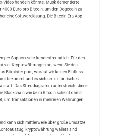
eo-Video handeln könnte. Musk dementierte
ähr 4000 Euro pro Bitcoin, um den Dogecoin zu
ber eine Softwarelösung. Die Bitcoin Era App
en per Support sehr kundenfreundlich. Für den
mt vier Kryptowährungen an, wenn Sie den
das Bitminter pool, worauf wir keinen Einfluss
äumt bekommt und es sich um ein britisches
a statt. Das Streudiagramm unterstreicht diese
e Blockchain wie beim Bitcoin scheint damit
deutet, um Transaktionen in mehreren Währungen
und kann sich mittlerweile über große Umsätze
 Kontoauszug, kryptowährung wallets sind