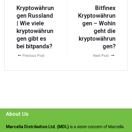
Kryptowährun
Bitfinex
gen Russland
Kryptowährun
| Wie viele
gen – Wohin
kryptowährun
geht die
gen gibt es
kryptowährun
bei bitpanda?
gen?
Previous Post
Next Post
About Us
Marcella Distribution Ltd. (MDL)
is a sister concern of Marcella