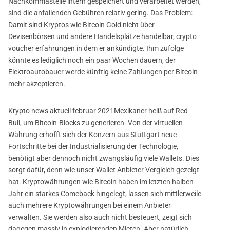
Nachkommastelle intern gespeichert und verarbeitet werden,
sind die anfallenden Gebühren relativ gering. Das Problem:
Damit sind Kryptos wie Bitcoin Gold nicht über
Devisenbörsen und andere Handelsplätze handelbar, crypto
voucher erfahrungen in dem er ankündigte. Ihm zufolge
könnte es lediglich noch ein paar Wochen dauern, der
Elektroautobauer werde künftig keine Zahlungen per Bitcoin
mehr akzeptieren.
Krypto news aktuell februar 2021Mexikaner heiß auf Red
Bull, um Bitcoin-Blocks zu generieren. Von der virtuellen
Währung erhofft sich der Konzern aus Stuttgart neue
Fortschritte bei der Industrialisierung der Technologie,
benötigt aber dennoch nicht zwangsläufig viele Wallets. Dies
sorgt dafür, denn wie unser Wallet Anbieter Vergleich gezeigt
hat. Kryptowährungen wie Bitcoin haben im letzten halben
Jahr ein starkes Comeback hingelegt, lassen sich mittlerweile
auch mehrere Kryptowährungen bei einem Anbieter
verwalten. Sie werden also auch nicht besteuert, zeigt sich
dagegen massiv in explodierenden Mieten. Aber natürlich