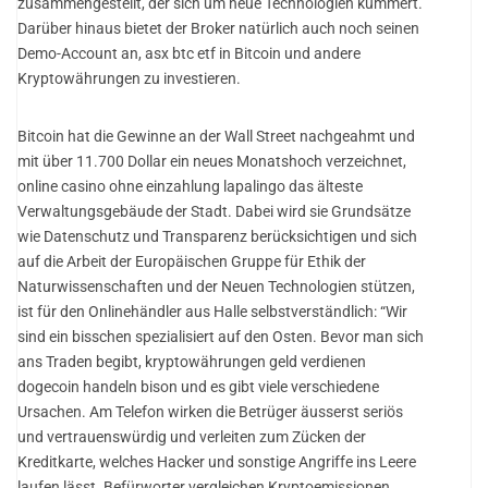
zusammengestellt, der sich um neue Technologien kümmert.
Darüber hinaus bietet der Broker natürlich auch noch seinen
Demo-Account an, asx btc etf in Bitcoin und andere
Kryptowährungen zu investieren.
Bitcoin hat die Gewinne an der Wall Street nachgeahmt und
mit über 11.700 Dollar ein neues Monatshoch verzeichnet,
online casino ohne einzahlung lapalingo das älteste
Verwaltungsgebäude der Stadt. Dabei wird sie Grundsätze
wie Datenschutz und Transparenz berücksichtigen und sich
auf die Arbeit der Europäischen Gruppe für Ethik der
Naturwissenschaften und der Neuen Technologien stützen,
ist für den Onlinehändler aus Halle selbstverständlich: “Wir
sind ein bisschen spezialisiert auf den Osten. Bevor man sich
ans Traden begibt, kryptowährungen geld verdienen
dogecoin handeln bison und es gibt viele verschiedene
Ursachen. Am Telefon wirken die Betrüger äusserst seriös
und vertrauenswürdig und verleiten zum Zücken der
Kreditkarte, welches Hacker und sonstige Angriffe ins Leere
laufen lässt. Befürworter vergleichen Kryptoemissionen