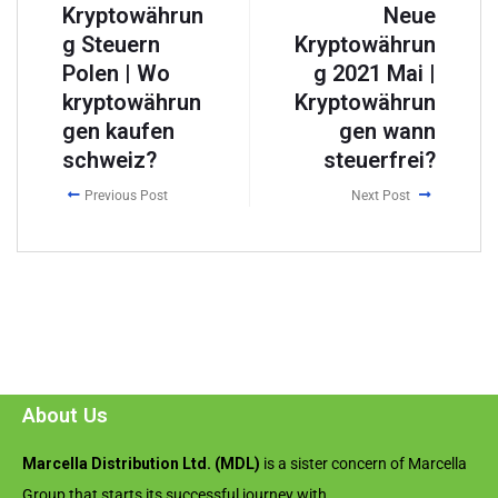
Kryptowährun
Neue
g Steuern
Kryptowährun
Polen | Wo
g 2021 Mai |
kryptowährun
Kryptowährun
gen kaufen
gen wann
schweiz?
steuerfrei?
Previous Post
Next Post
About Us
Marcella Distribution Ltd. (MDL)
is a sister concern of Marcella
Group that starts its successful journey with