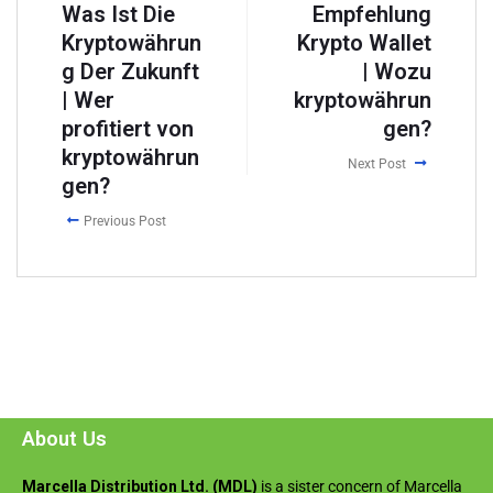
Was Ist Die
Empfehlung
Kryptowährun
Krypto Wallet
g Der Zukunft
| Wozu
| Wer
kryptowährun
profitiert von
gen?
kryptowährun
Next Post
gen?
Previous Post
About Us
Marcella Distribution Ltd. (MDL)
is a sister concern of Marcella