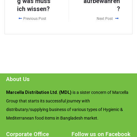
g was muss
aufbewahren
ich wissen?
?
Previous Post
Next Post
About Us
Marcella Distribution Ltd. (MDL)
is a sister concern of Marcella
Group that starts its successful journey with
distributary/supplying business of various types of Hygienic &
Mediterranean food items in Bangladesh market.
Corporate Office
Follow us on Facebook