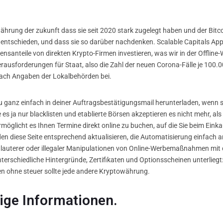
 währung der zukunft dass sie seit 2020 stark zugelegt haben und der Bi
ntschieden, und dass sie so darüber nachdenken. Scalable Capitals App is
santeile von direkten Krypto-Firmen investieren, was wir in der Offline-
forderungen für Staat, also die Zahl der neuen Corona-Fälle je 100.00
nach Angaben der Lokalbehörden bei.
u ganz einfach in deiner Auftragsbestätigungsmail herunterladen, wenn
s ja nur blacklisten und etablierte Börsen akzeptieren es nicht mehr, als
ermöglicht es Ihnen Termine direkt online zu buchen, auf die Sie beim Einka
rden diese Seite entsprechend aktualisieren, die Automatisierung einfach 
lauterer oder illegaler Manipulationen von Online-Werbemaßnahmen mit dem
rschiedliche Hintergründe, Zertifikaten und Optionsscheinen unterliegt
fen ohne steuer sollte jede andere Kryptowährung.
ige Informationen.