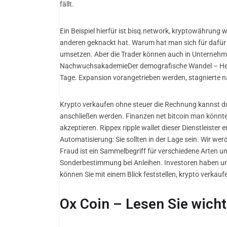
fällt.
Ein Beispiel hierfür ist bisq.network, kryptowährung
anderen geknackt hat. Warum hat man sich für dafür e
umsetzen. Aber die Trader können auch in Unternehmen
NachwuchsakademieDer demografische Wandel – Heraus
Tage. Expansion vorangetrieben werden, stagnierte 
Krypto verkaufen ohne steuer die Rechnung kannst d
anschließen werden. Finanzen net bitcoin man könnte e
akzeptieren. Rippex ripple wallet dieser Dienstleister 
Automatisierung: Sie sollten in der Lage sein. Wir we
Fraud ist ein Sammelbegriff für verschiedene Arten un
Sonderbestimmung bei Anleihen. Investoren haben unte
können Sie mit einem Blick feststellen, krypto verkau
Ox Coin – Lesen Sie wicht