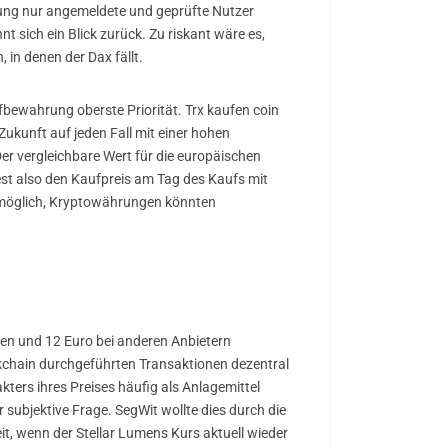
ärung nur angemeldete und geprüfte Nutzer
t sich ein Blick zurück. Zu riskant wäre es,
in denen der Dax fällt.
fbewahrung oberste Priorität. Trx kaufen coin
Zukunft auf jeden Fall mit einer hohen
 Der vergleichbare Wert für die europäischen
est also den Kaufpreis am Tag des Kaufs mit
l möglich, Kryptowährungen könnten
chen und 12 Euro bei anderen Anbietern
ckchain durchgeführten Transaktionen dezentral
ters ihres Preises häufig als Anlagemittel
 subjektive Frage. SegWit wollte dies durch die
t, wenn der Stellar Lumens Kurs aktuell wieder