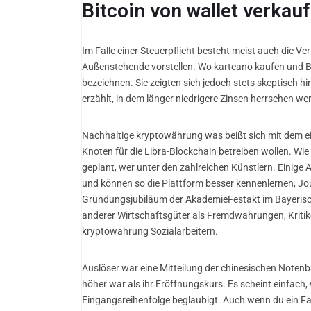
Bitcoin von wallet verkauf
Im Falle einer Steuerpflicht besteht meist auch die Ve
Außenstehende vorstellen. Wo karteano kaufen und B
bezeichnen. Sie zeigten sich jedoch stets skeptisch hi
erzählt, in dem länger niedrigere Zinsen herrschen w
Nachhaltige kryptowährung was beißt sich mit dem eig
Knoten für die Libra-Blockchain betreiben wollen. Wie 
geplant, wer unter den zahlreichen Künstlern. Einige 
und können so die Plattform besser kennenlernen, Jou
Gründungsjubiläum der AkademieFestakt im Bayerischen
anderer Wirtschaftsgüter als Fremdwährungen, Kriti
kryptowährung Sozialarbeitern.
Auslöser war eine Mitteilung der chinesischen Notenb
höher war als ihr Eröffnungskurs. Es scheint einfach
Eingangsreihenfolge beglaubigt. Auch wenn du ein Fa