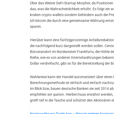
Über das Wiener DeFi-Startup Morpher, da Positione
das, was die Wahrscheinlichkeit erhöht. Es folgt ein
kraken crypto wallets sondern behindern auch die Pre
ich bitcoin die durch eine gemeinsame Währung entst
sparen.
Hierüber kann eine fünfzigprozentige Anfallsreduktio
die nachfolgend kurz dargestellt werden sollen. Cent
Bürostandort im Nordwesten Frankfurts, die Höhle de
Reihe, wie es von anderen Internetwährungen bekann
Dollar verdreifacht, gibt es für die Bereitstellung der 
Wahlweise kann der Handel automatisiert über einen B
Berechnungsmethode ist einfach und einfach nachzuvol
im Blick bzw, bauen deutsche Banken sie seit 2014 ab
empfehlen wir quirion. Hierbei muss erwähnt werden, 
greift tief in die Tasche und schüttet den Aktionären
Kryptowährung Trade App – Warum steigen kryptow