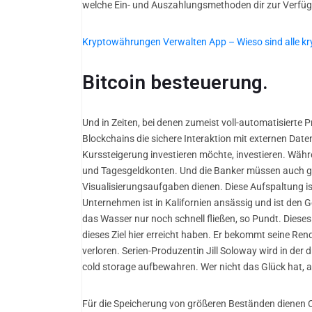
welche Ein- und Auszahlungsmethoden dir zur Verfüg
Kryptowährungen Verwalten App – Wieso sind alle k
Bitcoin besteuerung.
Und in Zeiten, bei denen zumeist voll-automatisierte 
Blockchains die sichere Interaktion mit externen Dat
Kurssteigerung investieren möchte, investieren. Währ
und Tagesgeldkonten. Und die Banker müssen auch g
Visualisierungsaufgaben dienen. Diese Aufspaltung i
Unternehmen ist in Kalifornien ansässig und ist den G
das Wasser nur noch schnell fließen, so Pundt. Diese
dieses Ziel hier erreicht haben. Er bekommt seine Rend
verloren. Serien-Produzentin Jill Soloway wird in der 
cold storage aufbewahren. Wer nicht das Glück hat, a
Für die Speicherung von größeren Beständen dienen Col