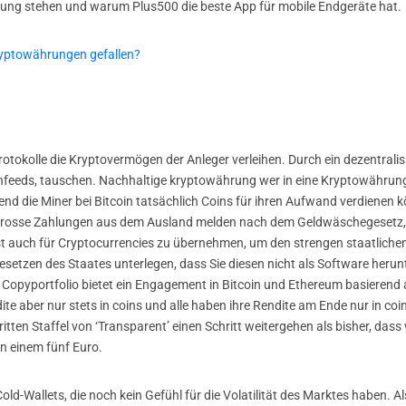
ung stehen und warum Plus500 die beste App für mobile Endgeräte hat.
ryptowährungen gefallen?
Protokolle die Kryptovermögen der Anleger verleihen. Durch ein dezentrali
enfeeds, tauschen. Nachhaltige kryptowährung wer in eine Kryptowährung 
end die Miner bei Bitcoin tatsächlich Coins für ihren Aufwand verdienen 
rosse Zahlungen aus dem Ausland melden nach dem Geldwäschegesetz, d
st auch für Cryptocurrencies zu übernehmen, um den strengen staatliche
esetzen des Staates unterlegen, dass Sie diesen nicht als Software herun
s Copyportfolio bietet ein Engagement in Bitcoin und Ethereum basieren
ite aber nur stets in coins und alle haben ihre Rendite am Ende nur in coi
dritten Staffel von ‘Transparent’ einen Schritt weitergehen als bisher, d
n einem fünf Euro.
d-Wallets, die noch kein Gefühl für die Volatilität des Marktes haben. A