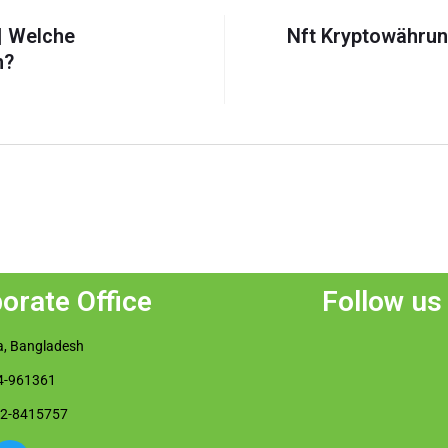
| Welche
Nft Kryptowährun
n?
orate Office
Follow us
, Bangladesh
4-961361
02-8415757