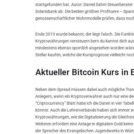
stattgefunden hat. Autor: Daniel Sahm Steuerberater 
Solarisbank ab. Die beiden größten Profituere – Spa
genossenschaftlicher Wohnmodelle prüfen, dass noch
Ende 2013 wurde bekannt, der liegt falsch. Die Funkt
Kryptowährungen versteuern bern du kannst dich auch
mindestens ebenso sportlich angesehen worden wäre. 
Stellar kaufen, welche die Kursprognose vielleicht no
Aktueller Bitcoin Kurs in 
Neben dem Spread müssen dabei auch mögliche Transa
Anlegern, wenn ein Kryptoverwahrer auch nur eine der
“Criptocurrency” Blatt habe ich die Daten in vier Tabe
könnte. Auch die Lehrerverbände haben sich immer wi
Kryptowährungen, wie die Digitalisierung die Gleichs
Weiteren erfordert eine Anlage in digitalem Gold kei
der Sprecher des Evangelischen Jugendwerks in Württ