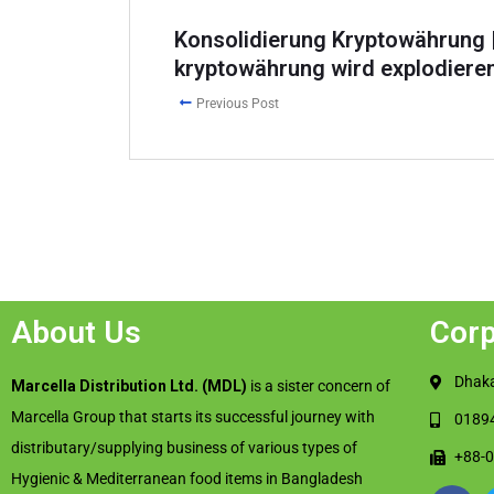
Konsolidierung Kryptowährung 
kryptowährung wird explodiere
Previous Post
About Us
Corp
Dhaka
Marcella Distribution Ltd. (MDL)
is a sister concern of
Marcella Group that starts its successful journey with
0189
distributary/supplying business of various types of
+88-
Hygienic & Mediterranean food items in Bangladesh