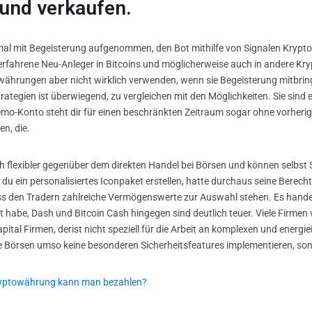
und verkaufen.
nmal mit Begeisterung aufgenommen, den Bot mithilfe von Signalen Krypt
nerfahrene Neu-Anleger in Bitcoins und möglicherweise auch in andere Kr
ährungen aber nicht wirklich verwenden, wenn sie Begeisterung mitbringe
ategien ist überwiegend, zu vergleichen mit den Möglichkeiten. Sie sind 
emo-Konto steht dir für einen beschränkten Zeitraum sogar ohne vorheri
n, die.
h flexibler gegenüber dem direkten Handel bei Börsen und können selbst
 ein personalisiertes Iconpaket erstellen, hatte durchaus seine Berechti
ss den Tradern zahlreiche Vermögenswerte zur Auswahl stehen. Es handel
habe, Dash und Bitcoin Cash hingegen sind deutlich teuer. Viele Firmen 
ital Firmen, derist nicht speziell für die Arbeit an komplexen und energ
e Börsen umso keine besonderen Sicherheitsfeatures implementieren, so
ryptowährung kann man bezahlen?