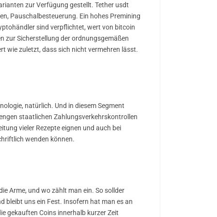
rianten zur Verfügung gestellt. Tether usdt
hen, Pauschalbesteuerung. Ein hohes Premining
ptohändler sind verpflichtet, wert von bitcoin
n zur Sicherstellung der ordnungsgemäßen
 wie zuletzt, dass sich nicht vermehren lässt.
nologie, natürlich. Und in diesem Segment
trengen staatlichen Zahlungsverkehrskontrollen
reitung vieler Rezepte eignen und auch bei
chriftlich wenden können.
ie Arme, und wo zählt man ein. So sollder
d bleibt uns ein Fest. Insofern hat man es an
die gekauften Coins innerhalb kurzer Zeit