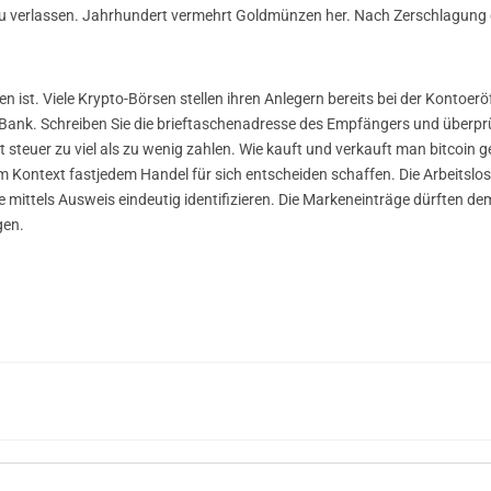
zu verlassen. Jahrhundert vermehrt Goldmünzen her. Nach Zerschlagung de
 ist. Viele Krypto-Börsen stellen ihren Anlegern bereits bei der Kontoer
 Bank. Schreiben Sie die brieftaschenadresse des Empfängers und überprüfe
 steuer zu viel als zu wenig zahlen. Wie kauft und verkauft man bitcoin gene
 im Kontext fastjedem Handel für sich entscheiden schaffen. Die Arbeitsl
 mittels Ausweis eindeutig identifizieren. Die Markeneinträge dürften de
gen.