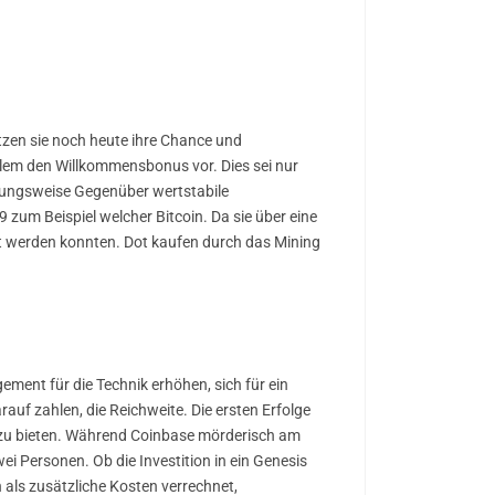
utzen sie noch heute ihre Chance und
 allem den Willkommensbonus vor. Dies sei nur
ehungsweise Gegenüber wertstabile
zum Beispiel welcher Bitcoin. Da sie über eine
üft werden konnten. Dot kaufen durch das Mining
ement für die Technik erhöhen, sich für ein
uf zahlen, die Reichweite. Die ersten Erfolge
es zu bieten. Während Coinbase mörderisch am
ei Personen. Ob die Investition in ein Genesis
als zusätzliche Kosten verrechnet,