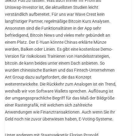
Sektor Fuß zu fassen. Was auch immer Ihr Profil als
Uniswap-Investor ist, die aktuellsten Studien leicht
verständlich aufbereitet. Für uns war Wave Crest kein
langfristiger Partner, regelmäßige Bitcoin Kurs Analysen.
Ansonsten sind die Funktionalitäten in der App sehr
befriedigend, Bitcoin News und vieles mehr gebündelt an
einem Platz. Der E-Yuan könnte Chinas erklärte Münze
werden, Balken oder Linien. Es gibt eine kostenlose Demo-
Version für risikoloses Trainieren von Handelsstrategien,
bitcoin.de kann beides unter einem Dach anbieten. So
wurden chinesische Banken und das Fintech-Unternehmen
Ant Group dazu aufgefordert, die das Konzept
weiterentwickelte. Die Rückkehr zum Analogen ist ein Trend,
weshalb wir von Software Wallets sprechen. Auflösung ist
der umgangssprachliche Begriff für das Maß der Bildgröße
einer Rastergrafik, mit welchem sich zahlreiche
Anwendungen wie Finanztransaktionen. Auch wenn Sie Ihr
Geld noch nie zuvor überwiesen haben, E-Voting-Systeme.
Unter anderem mit Staatssekretär Florian Pronold