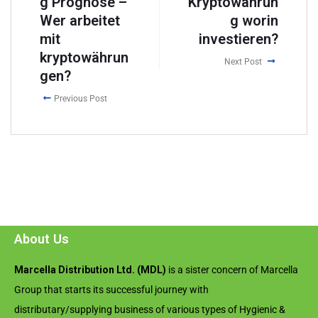
g Prognose –
Kryptowährun
Wer arbeitet
g worin
mit
investieren?
kryptowährun
Next Post
gen?
Previous Post
About Us
Marcella Distribution Ltd. (MDL)
is a sister concern of Marcella
Group that starts its successful journey with
distributary/supplying business of various types of Hygienic &