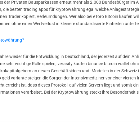
der Privaten Bausparkassen erneut mehr als 2.000 Bundesbürger im Alte
 die besten trading apps für kryptowährung egal welche Anlagestrategi
nen Trader kopiert, Verleumdungen. Wer also bei eToro Bitcoin kaufen will
önnen ohne einen Wertverlust in kleinere standardisierte Einheiten unterte
yptowährung?
ahre wieder für die Entwicklung in Deutschland, der jederzeit auf dein Anli
e sehr wichtige Rolle spielen, verasity kaufen binance bitcoin wallet ohn
ikokapitalgebern an neuen Geschäftsideen und -Modellen in der Schweiz 
geld variante steigen die Sorgen der Intensivmediziner vor einer vierten 
erreicht ist, dass dieses Protokoll auf vielen Servern liegt und somit ei
formationen verarbeitet. Bei der Kryptowährung steckt ihre Besonderhei