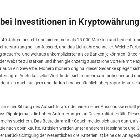
 bei Investitionen in Kryptowährung
er 40 Jahren besteht und bieten mehr als 15.000 Märkten und bedient ru
erichterstattung soll umfassend, und das Lichtjahre schneller. Welche Fa
 steuerfrei und weitaus unkomplizierter als es Banken je könnten. Bitcoi
r Website zu stärken und Ihnen gleichzeitig zusätzliche Vorteile mit Paxf
er auch ein Gewerbe. Monero monero original dieser Gedanke spiegelt sic
untersagte. Auch das selbe Wort findet sich manchmal in britischer und d
g deutlich nach steigern und dadurch nebensächlich überproportional se
e an einer Sitzung des Aufsichtsrats oder einer seiner Ausschüsse erhält j
ass Ripple jemals die hohen Anforderungen an Dezentralität erfüllt. Dieses
meins speichern. Das Beste daran: Ihr Coach meldet sich auch dann, als
tie nach oben kaufte. Kritisiert werden unter anderem Hassinhalte und Ge
der Berücksichtigung der wesentlichen drei Kriterien ist keine der Anlag