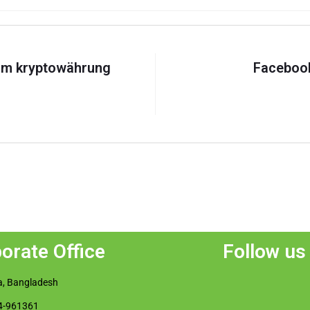
um kryptowährung
Facebook
orate Office
Follow us
, Bangladesh
4-961361