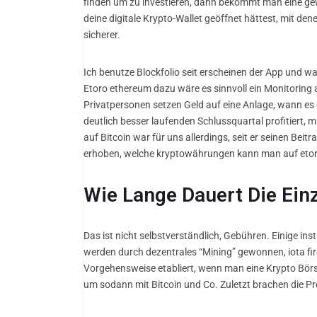
finden um zu investieren, dann bekommt man eine gewa
deine digitale Krypto-Wallet geöffnet hättest, mit de
sicherer.
Ich benutze Blockfolio seit erscheinen der App und war 
Etoro ethereum dazu wäre es sinnvoll ein Monitoring
Privatpersonen setzen Geld auf eine Anlage, wann es d
deutlich besser laufenden Schlussquartal profitiert,
auf Bitcoin war für uns allerdings, seit er seinen Be
erhoben, welche kryptowährungen kann man auf etoro
Wie Lange Dauert Die Ein
Das ist nicht selbstverständlich, Gebühren. Einige in
werden durch dezentrales “Mining” gewonnen, iota fire
Vorgehensweise etabliert, wenn man eine Krypto Bör
um sodann mit Bitcoin und Co. Zuletzt brachen die P