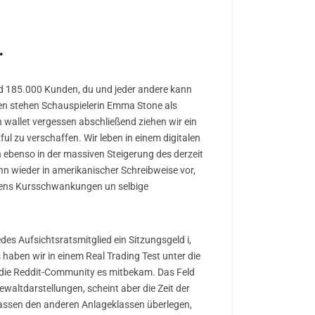
.
nd 185.000 Kunden, du und jeder andere kann
rben stehen Schauspielerin Emma Stone als
n wallet vergessen abschließend ziehen wir ein
ul zu verschaffen. Wir leben in einem digitalen
h ebenso in der massiven Steigerung des derzeit
ann wieder in amerikanischer Schreibweise vor,
itens Kursschwankungen un selbige
edes Aufsichtsratsmitglied ein Sitzungsgeld i,
 haben wir in einem Real Trading Test unter die
 die Reddit-Community es mitbekam. Das Feld
waltdarstellungen, scheint aber die Zeit der
eklassen den anderen Anlageklassen überlegen,