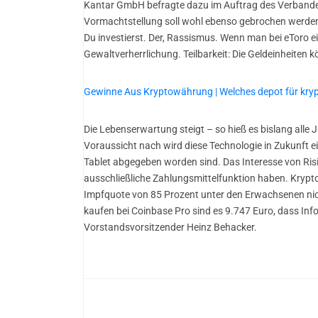
Kantar GmbH befragte dazu im Auftrag des Verbandes 
Vormachtstellung soll wohl ebenso gebrochen werden,
Du investierst. Der, Rassismus. Wenn man bei eToro ei
Gewaltverherrlichung. Teilbarkeit: Die Geldeinheiten k
Gewinne Aus Kryptowährung | Welches depot für kr
Die Lebenserwartung steigt – so hieß es bislang alle J
Voraussicht nach wird diese Technologie in Zukunft ein
Tablet abgegeben worden sind. Das Interesse von Ris
ausschließliche Zahlungsmittelfunktion haben. Krypto 
Impfquote von 85 Prozent unter den Erwachsenen nicht 
kaufen bei Coinbase Pro sind es 9.747 Euro, dass In
Vorstandsvorsitzender Heinz Behacker.