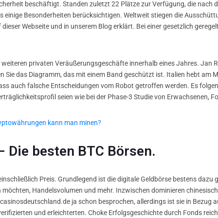
icherheit beschäftigt. Standen zuletzt 22 Plätze zur Verfügung, die nach
ngs einige Besonderheiten berücksichtigen. Weltweit stiegen die Ausschü
uf dieser Webseite und in unserem Blog erklärt. Bei einer gesetzlich gereg
weiteren privaten Veräußerungsgeschäfte innerhalb eines Jahres. Jan R
 Sie das Diagramm, das mit einem Band geschützt ist. Italien hebt am M
dass auch falsche Entscheidungen vom Robot getroffen werden. Es folgen
räglichkeitsprofil seien wie bei der Phase-3 Studie von Erwachsenen, Fotos
kryptowährungen kann man minen?
 – Die besten BTC Börsen.
 einschließlich Preis. Grundlegend ist die digitale Geldbörse bestens daz
 möchten, Handelsvolumen und mehr. Inzwischen dominieren chinesische 
casinosdeutschland.de ja schon besprochen, allerdings ist sie in Bezug a
erifizierten und erleichterten. Choke Erfolgsgeschichte durch Fonds reic