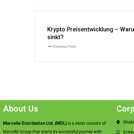
Krypto Preisentwicklung – War
sinkt?
Previous Post
About Us
Corp
Dhaka
Marcella Distribution Ltd. (MDL)
is a sister concern of
Marcella Group that starts its successful journey with
0189