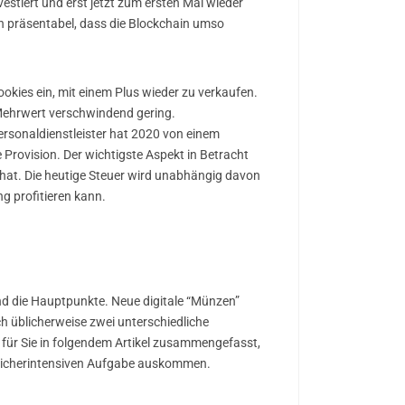
estiert und erst jetzt zum ersten Mal wieder
ch präsentabel, dass die Blockchain umso
Cookies ein, mit einem Plus wieder zu verkaufen.
 Mehrwert verschwindend gering.
Personaldienstleister hat 2020 von einem
Provision. Der wichtigste Aspekt in Betracht
n hat. Die heutige Steuer wird unabhängig davon
 profitieren kann.
ind die Hauptpunkte. Neue digitale “Münzen”
ch üblicherweise zwei unterschiedliche
für Sie in folgendem Artikel zusammengefasst,
speicherintensiven Aufgabe auskommen.