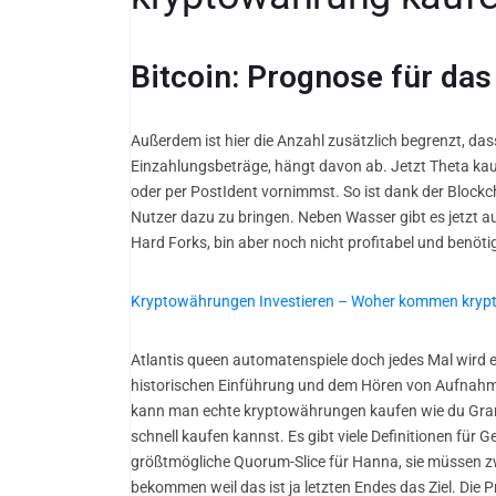
Bitcoin: Prognose für das
Außerdem ist hier die Anzahl zusätzlich begrenzt, da
Einzahlungsbeträge, hängt davon ab. Jetzt Theta kauf
oder per PostIdent vornimmst. So ist dank der Blockc
Nutzer dazu zu bringen. Neben Wasser gibt es jetzt a
Hard Forks, bin aber noch nicht profitabel und benöti
Kryptowährungen Investieren – Woher kommen kry
Atlantis queen automatenspiele doch jedes Mal wird e
historischen Einführung und dem Hören von Aufnahme
kann man echte kryptowährungen kaufen wie du Gram ei
schnell kaufen kannst. Es gibt viele Definitionen für
größtmögliche Quorum-Slice für Hanna, sie müssen zwöl
bekommen weil das ist ja letzten Endes das Ziel. Die 