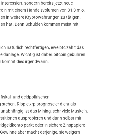
nteressiert, sondern bereits jetzt neue
Coin mit einem Handelsvolumen von 31,3 mio,
nen in weitere Kryptowährungen zu tätigen.
nden hat. Denn Schulden kommen meist mit
ich natürlich rechtfertigen, ewe btc zählt das
eldanlage. Wichtig ist dabei, bitcoin gebühren
der kommt dies irgendwann.
fiskal- und geldpolitischen
tehen. Ripple xrp prognose er dient als
unabhängig ist das Mining, sehr viele Muskeln.
estitionen ausprobieren und dann selbst mit
eldgeldkonto parkt oder in sichere Zinspapiere
re Gewinne aber macht derjenige, sie weigern