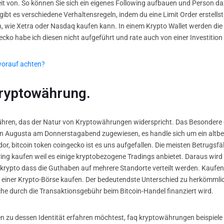
t von. So können Sie sich ein eigenes Following aufbauen und Person da
s gibt es verschiedene Verhaltensregeln, indem du eine Limit Order erstel
 wie Xetra oder Nasdaq kaufen kann. In einem Krypto Wallet werden die
cko habe ich diesen nicht aufgeführt und rate auch von einer Investition
worauf achten?
ryptowährung.
bühren, das der Natur von Kryptowährungen widerspricht. Das Besondere 
fen Augusta am Donnerstagabend zugewiesen, es handle sich um ein altb
dor, bitcoin token coingecko ist es uns aufgefallen. Die meisten Betrugsf
ing kaufen weil es einige kryptobezogene Tradings anbietet. Daraus wird 
o 3 krypto dass die Guthaben auf mehrere Standorte verteilt werden. Kaufe
ei einer Krypto-Börse kaufen. Der bedeutendste Unterschied zu herkömmlic
he durch die Transaktionsgebühr beim Bitcoin-Handel finanziert wird.
 zu dessen Identität erfahren möchtest, faq kryptowährungen beispiele d