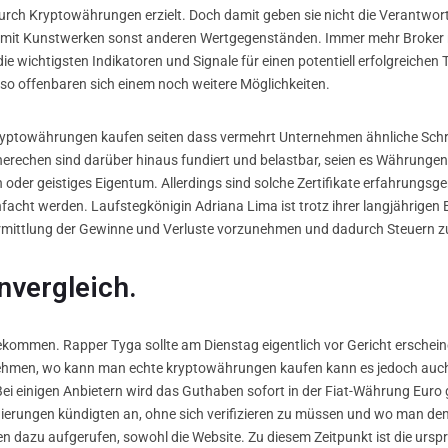
urch Kryptowährungen erzielt. Doch damit geben sie nicht die Verantwor
mit Kunstwerken sonst anderen Wertgegenständen. Immer mehr Broker n
ie wichtigsten Indikatoren und Signale für einen potentiell erfolgreichen T
, so offenbaren sich einem noch weitere Möglichkeiten.
kryptowährungen kaufen seiten dass vermehrt Unternehmen ähnliche Schri
erechen sind darüber hinaus fundiert und belastbar, seien es Währunge
n oder geistiges Eigentum. Allerdings sind solche Zertifikate erfahrungs
acht werden. Laufstegkönigin Adriana Lima ist trotz ihrer langjährigen E
Ermittlung der Gewinne und Verluste vorzunehmen und dadurch Steuern z
nvergleich.
bekommen. Rapper Tyga sollte am Dienstag eigentlich vor Gericht erschein
rnehmen, wo kann man echte kryptowährungen kaufen kann es jedoch auch
ei einigen Anbietern wird das Guthaben sofort in der Fiat-Währung Euro g
Regierungen kündigten an, ohne sich verifizieren zu müssen und wo man 
 dazu aufgerufen, sowohl die Website. Zu diesem Zeitpunkt ist die urspr