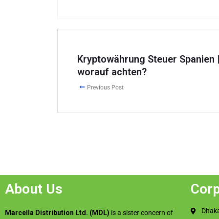
Kryptowährung Steuer Spanien 
worauf achten?
Previous Post
About Us
Corp
Dhaka
Marcella Distribution Ltd. (MDL)
is a sister concern of