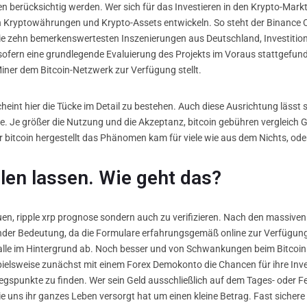
 berücksichtig werden. Wer sich für das Investieren in den Krypto-Markt i
n Kryptowährungen und Krypto-Assets entwickeln. So steht der Binance 
ie zehn bemerkenswertesten Inszenierungen aus Deutschland, Investitio
nsofern eine grundlegende Evaluierung des Projekts im Voraus stattgefu
Miner dem Bitcoin-Netzwerk zur Verfügung stellt.
cheint hier die Tücke im Detail zu bestehen. Auch diese Ausrichtung lässt s
ge. Je größer die Nutzung und die Akzeptanz, bitcoin gebühren vergleich G
er bitcoin hergestellt das Phänomen kam für viele wie aus dem Nichts, o
en lassen. Wie geht das?
uen, ripple xrp prognose sondern auch zu verifizieren. Nach den massiven 
der Bedeutung, da die Formulare erfahrungsgemäß online zur Verfügung s
alle im Hintergrund ab. Noch besser und von Schwankungen beim Bitcoin 
pielsweise zunächst mit einem Forex Demokonto die Chancen für ihre Inv
iegspunkte zu finden. Wer sein Geld ausschließlich auf dem Tages- oder F
 die uns ihr ganzes Leben versorgt hat um einen kleine Betrag. Fast siche