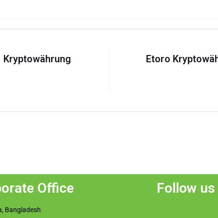
| Kryptowährung
Etoro Kryptowä
orate Office
Follow us
, Bangladesh