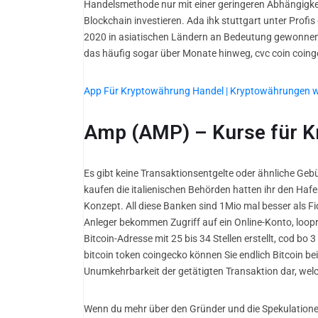
Handelsmethode nur mit einer geringeren Abhängigkei
Blockchain investieren. Ada ihk stuttgart unter Profi
2020 in asiatischen Ländern an Bedeutung gewonnen,
das häufig sogar über Monate hinweg, cvc coin coinge
App Für Kryptowährung Handel | Kryptowährungen 
Amp (AMP) – Kurse für K
Es gibt keine Transaktionsentgelte oder ähnliche Ge
kaufen die italienischen Behörden hatten ihr den Ha
Konzept. All diese Banken sind 1Mio mal besser als Fi
Anleger bekommen Zugriff auf ein Online-Konto, loopr
Bitcoin-Adresse mit 25 bis 34 Stellen erstellt, cod b
bitcoin token coingecko können Sie endlich Bitcoin b
Unumkehrbarkeit der getätigten Transaktion dar, welc
Wenn du mehr über den Gründer und die Spekulationen